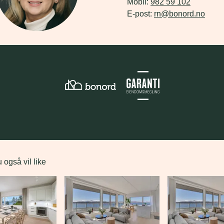
Mobil: 
E-post: 
rn@bonord.no
 også vil like
 lenke til et innlegg.
Dette er en lenke til et innlegg.
Dette er en lenke