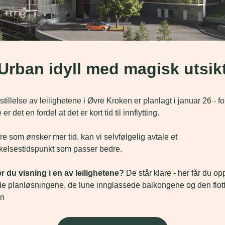
Urban idyll med magisk utsik
tillelse av leilighetene i Øvre Kroken er planlagt i januar 26 - for
r det en fordel at det er kort tid til innflytting.
re som ønsker mer tid, kan vi selvfølgelig avtale et 
kelsestidspunkt som passer bedre.
 du visning i en av leilighetene?
 De står klare - her får du op
e planløsningene, de lune innglassede balkongene og den flott
en