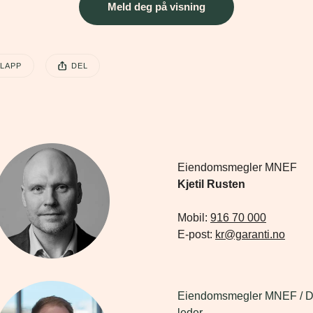
Meld deg på visning
EN POSTEN HAR
LAPP
DEL
sten ble publisert for
Kjetil Rusten
Mobil: 
916 70 000
E-post: 
kr@garanti.no
Eiendomsmegler MNEF / Da