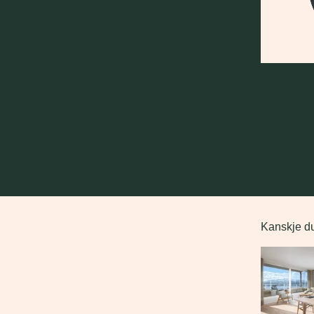
Kanskje du
Dette er en