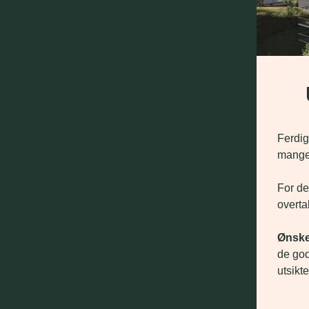
Ferdigs
mange e
For de
overta
Ønsker
de god
utsikt