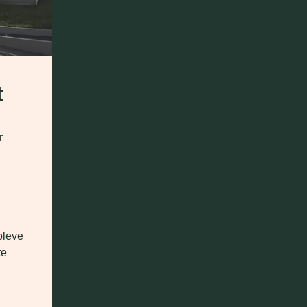
t
 
pleve 
e 